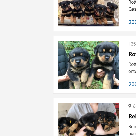
Rot
Gas
20
135
Ro
Rot
ent
20
6
Re
Rei
num