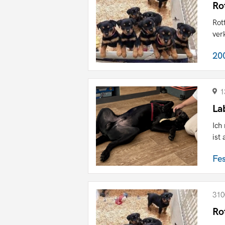
Ro
Rot
ver
20
1
La
Ich
ist
Fe
310
Ro