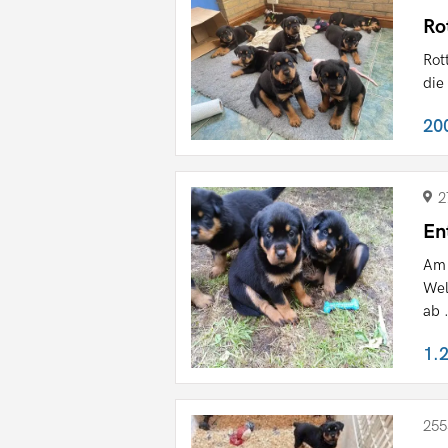
Ro
Rot
die
20
2
En
Am 
Wel
ab .
1.
255