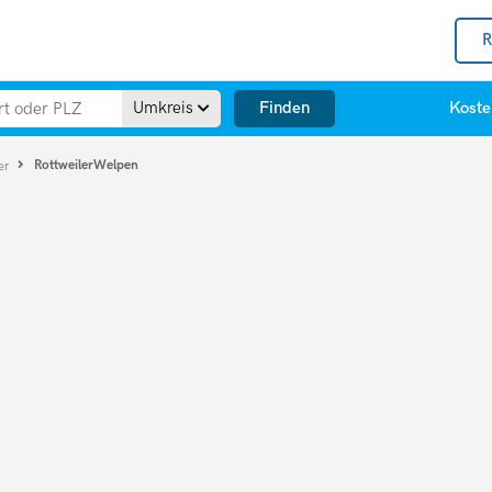
R
Finden
Umkreis
Koste
RottweilerWelpen
er