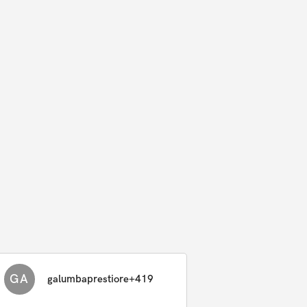
GA
galumbaprestiore+419