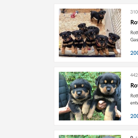
310
Ro
Rot
Gas
20
442
Ro
Rot
ent
20