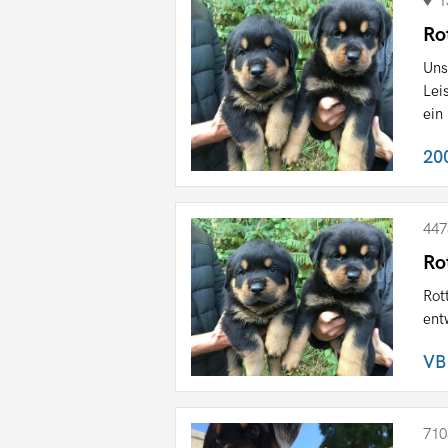
1
Ro
Uns
Lei
ein 
20
447
Ro
Rot
ent
VB
710