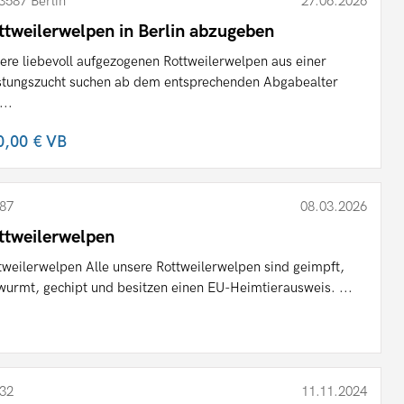
3587 Berlin
27.06.2026
ttweilerwelpen in Berlin abzugeben
ere liebevoll aufgezogenen Rottweilerwelpen aus einer
stungszucht suchen ab dem entsprechenden Abgabealter
...
0,00 €
VB
87
08.03.2026
ttweilerwelpen
tweilerwelpen Alle unsere Rottweilerwelpen sind geimpft,
wurmt, gechipt und besitzen einen EU-Heimtierausweis. ...
32
11.11.2024