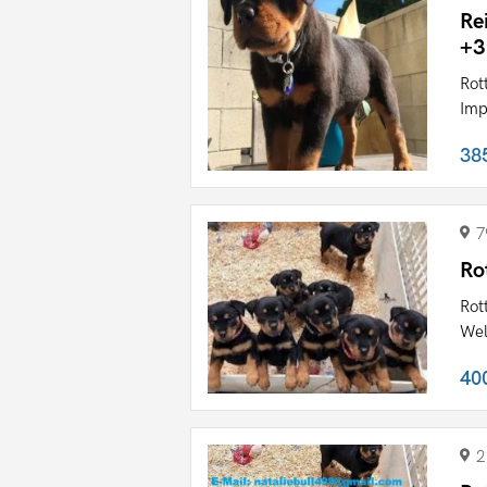
Re
+3
Rot
Imp
38
7
Ro
Rot
Wel
40
2