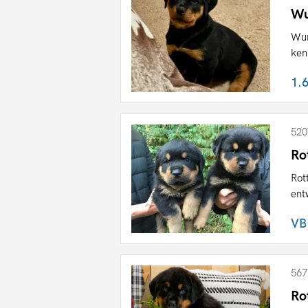
Wu
Wun
ken
1.
520
Ro
Rot
ent
VB
567
Ro