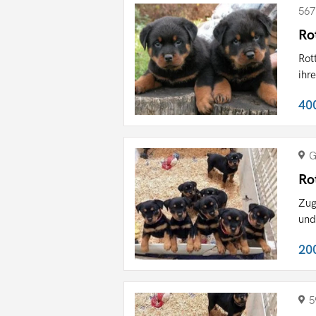
567
Ro
Rot
ihr
40
G
Ro
Zug
und
20
5