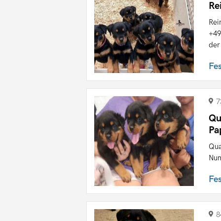
Re
Rei
+49
der 
Fe
7
Qu
Pa
Qua
Num
Fe
8