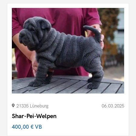
21335 Lüneburg
06.03.2025
Shar-Pei-Welpen
400,00 €
VB