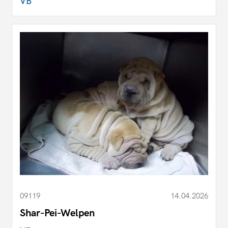
VB
09119
14.04.2026
Shar-Pei-Welpen