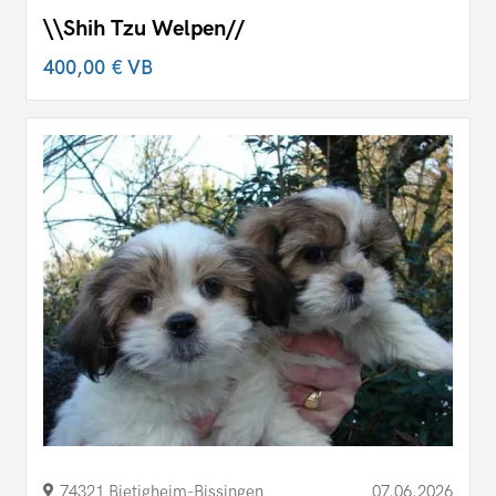
\\Shih Tzu Welpen//
400,00 €
VB
74321 Bietigheim-Bissingen
07.06.2026