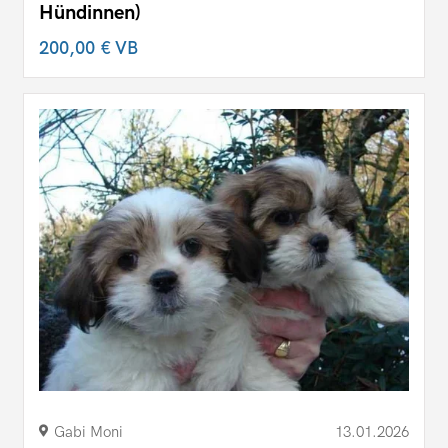
Hündinnen)
200,00 €
VB
Gabi Moni
13.01.2026