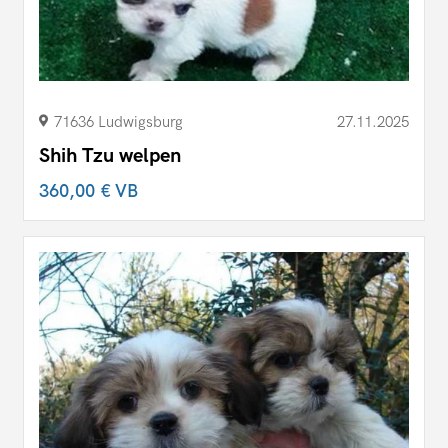
71636 Ludwigsburg
27.11.2025
Shih Tzu welpen
360,00 €
VB