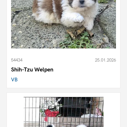
54434
25.01.2026
Shih-Tzu Welpen
VB