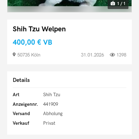
1 / 1
Shih Tzu Welpen
400,00 €
VB
50735 Köln
31.01.2026
1398
Details
Art
Shih Tzu
Anzeigennr.
441909
Versand
Abholung
Verkauf
Privat