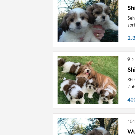
Sh
Seh
sor
2.
2
Sh
Shi
Zuh
40
154
Wu