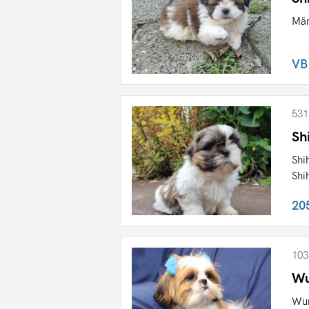
Män
VB
531
Sh
Shi
Shi
20
103
Wu
Wun