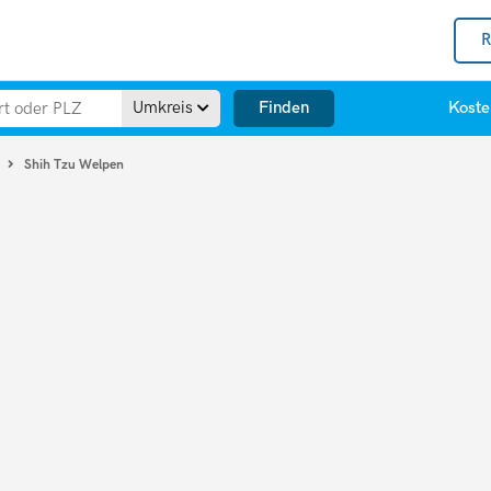
R
Finden
Umkreis
Koste
Shih Tzu Welpen
u