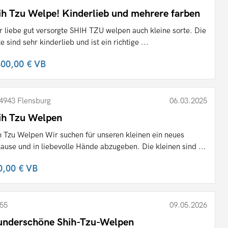
ih Tzu Welpe! Kinderlieb und mehrere farben
r liebe gut versorgte SHIH TZU welpen auch kleine sorte. Die
te sind sehr kinderlieb und ist ein richtige ...
300,00 €
VB
4943 Flensburg
06.03.2025
ih Tzu Welpen
h Tzu Welpen Wir suchen für unseren kleinen ein neues
ause und in liebevolle Hände abzugeben. Die kleinen sind ...
0,00 €
VB
55
09.05.2026
nderschöne Shih-Tzu-Welpen