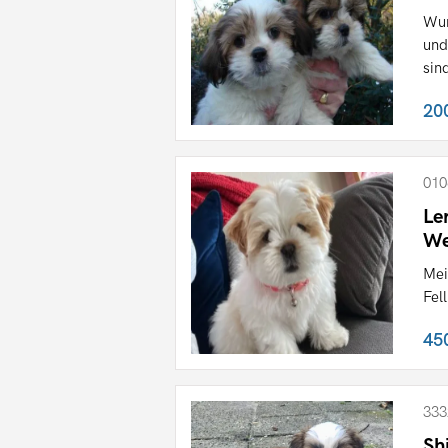
Wun
und
sind
20
010
Le
We
Mei
Fel
45
333
Sh