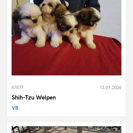
67877
13.01.2026
Shih-Tzu Welpen
VB