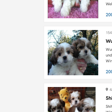
Wel
20
154
Wu
Wun
und
Wir
20
4
Sh
Shi