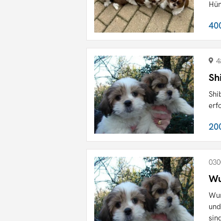
Hün
40
4
Sh
Shi
erf
20
030
Wu
Wun
und
sind