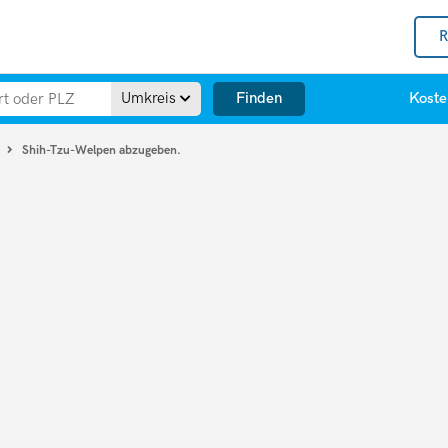
R
Finden
Umkreis
Koste
Shih-Tzu-Welpen abzugeben.
u