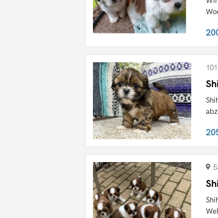
Win
Woc
20
101
Sh
Shi
abz
20
5
Sh
Shi
Wel