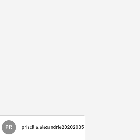
PR
priscilia.alexandrie20202035