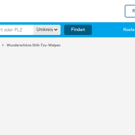
R
Finden
Umkreis
Koste
Wunderschöne Shih-Tzu-Welpen
u