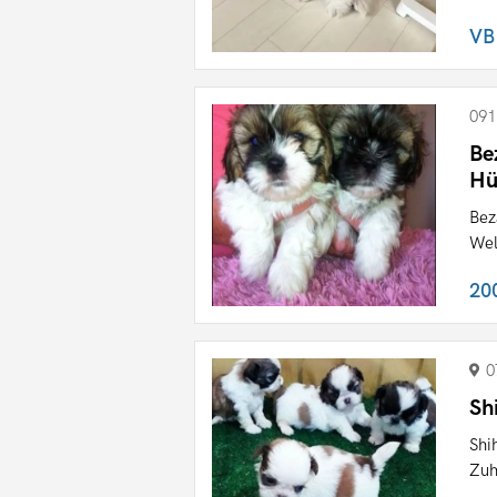
VB
091
Be
Hü
Bez
Wel
20
0
Sh
Shi
Zuh