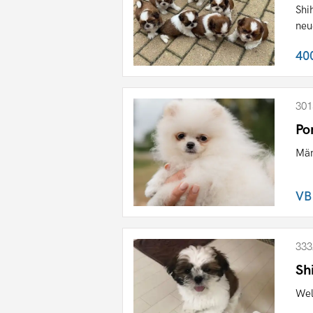
Shi
neu
40
301
Po
Män
VB
333
Sh
Wel