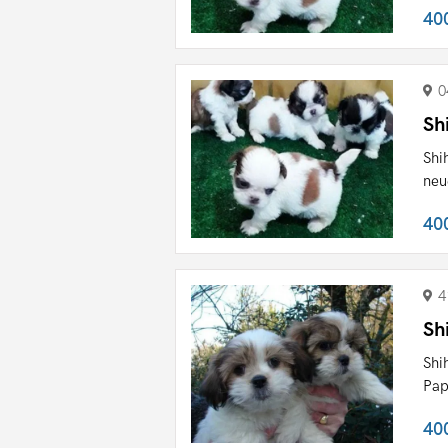
40
0
Sh
Shi
neu
40
4
Sh
Shi
Pap
40