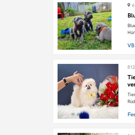
6
Bl
Blu
Hün
VB
812
Ti
ve
Tie
Rüd
Fe