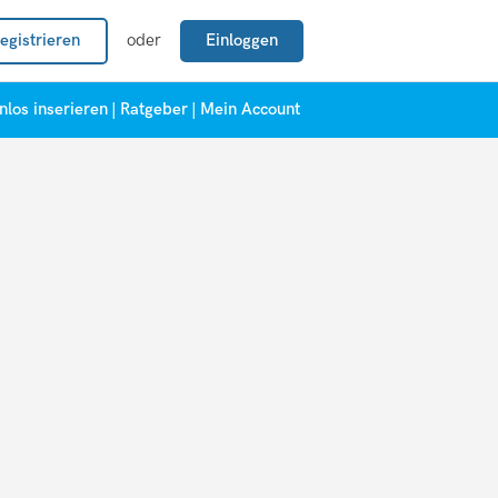
egistrieren
oder
Einloggen
nlos inserieren
|
Ratgeber
|
Mein Account
!