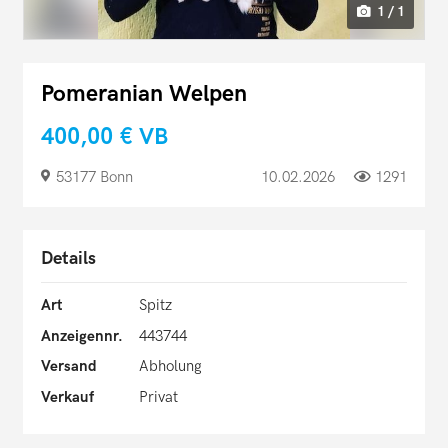
1 / 1
Pomeranian Welpen
400,00 €
VB
53177 Bonn
10.02.2026
1291
Details
Art
Spitz
Anzeigennr.
443744
Versand
Abholung
Verkauf
Privat