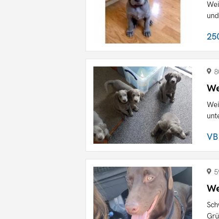
Wei
und
25
8
We
Wei
unt
VB
5
We
Sch
Grü