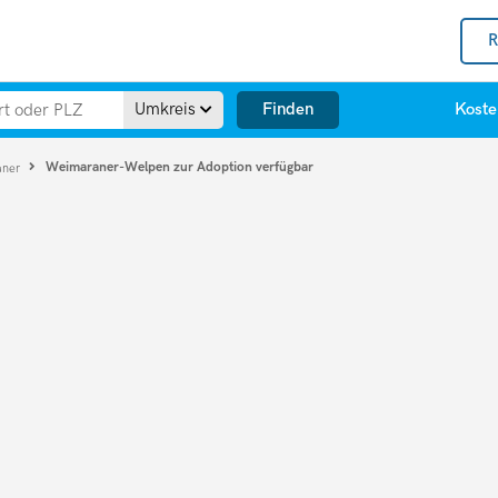
R
Finden
Umkreis
Koste
Weimaraner-Welpen zur Adoption verfügbar
aner