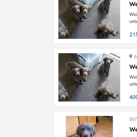
We
Wei
unt
21
6
We
Wei
unt
40
567
We