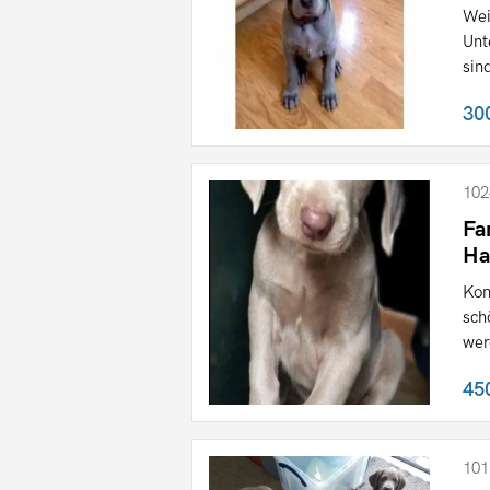
Wei
Unt
sind
30
102
Fa
Ha
Kon
sch
wer
45
101