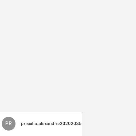
PR
priscilia.alexandrie20202035