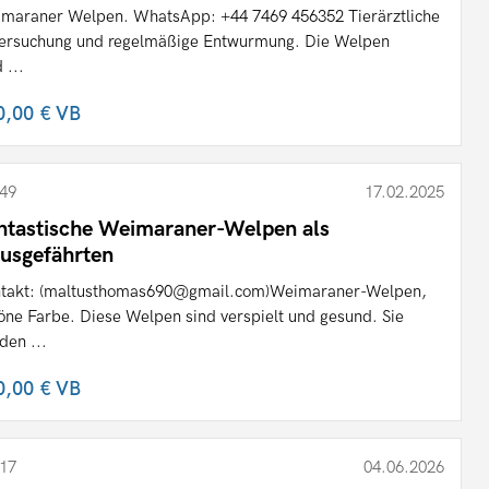
maraner Welpen. WhatsApp: +44 7469 456352 Tierärztliche
ersuchung und regelmäßige Entwurmung. Die Welpen
 ...
0,00 €
VB
49
17.02.2025
ntastische Weimaraner-Welpen als
usgefährten
takt: (maltusthomas690@gmail.com)Weimaraner-Welpen,
öne Farbe. Diese Welpen sind verspielt und gesund. Sie
den ...
0,00 €
VB
17
04.06.2026