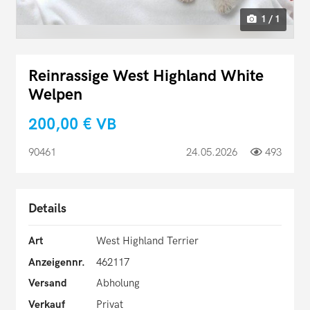
1 / 1
Reinrassige West Highland White
Welpen
200,00 €
VB
90461
24.05.2026
493
Details
Art
West Highland Terrier
Anzeigennr.
462117
Versand
Abholung
Verkauf
Privat