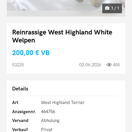
1 / 1
Reinrassige West Highland White
Welpen
200,00 €
VB
53225
02.06.2026
485
Details
Art
West Highland Terrier
Anzeigennr.
464756
Versand
Abholung
Verkauf
Privat