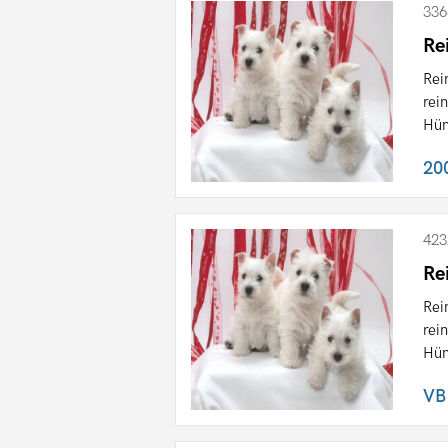
336
Re
Rei
rei
Hün
20
423
Re
Rei
rei
Hün
VB