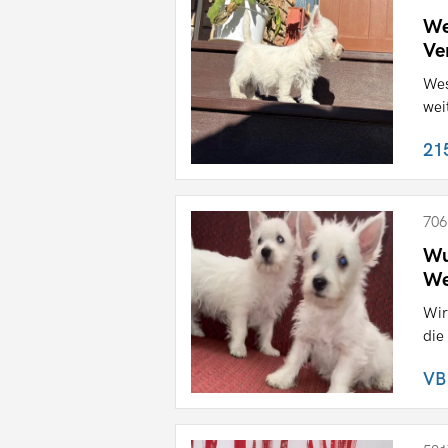
We
Ve
Wes
wei
21
706
Wu
We
Wir
die
VB