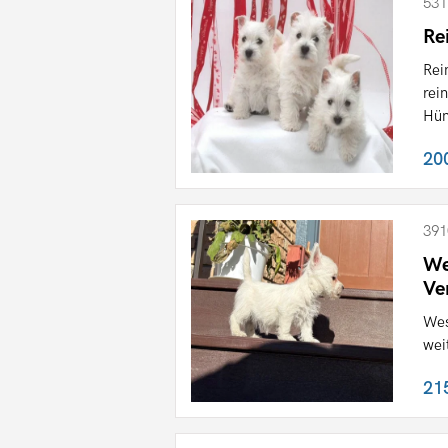
531
Re
Rei
rei
Hün
20
391
We
Ve
Wes
wei
21