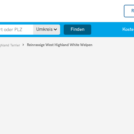
R
Finden
Umkreis
Koste
Reinrassige West Highland White Welpen
hland Terrier