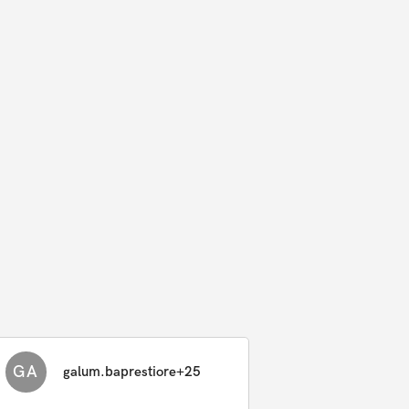
GA
galum.baprestiore+25