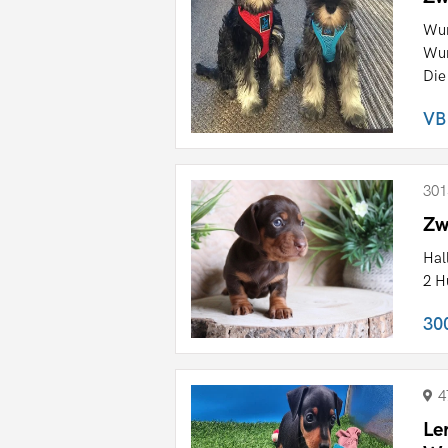
Wun
Wun
Die
VB
301
Zw
Hal
2 H
30
4
Le