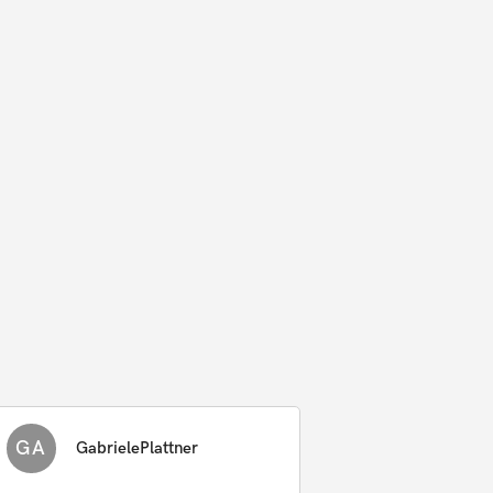
GA
GabrielePlattner