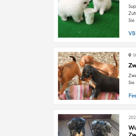
Sup
Zuh
Sie 
VB
8
Zw
Zwe
Sie
Fe
282
Wu
Zw