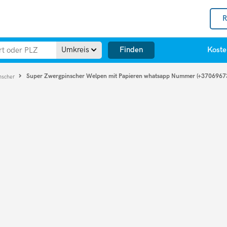
R
Finden
Umkreis
Koste
Super Zwergpinscher Welpen mit Papieren whatsapp Nummer (+3706967
nscher