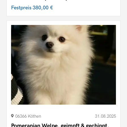
Festpreis
380,00 €
06366 Köthen
31.08.2025
Pomeranian Welpe, geimpft & gechippt,