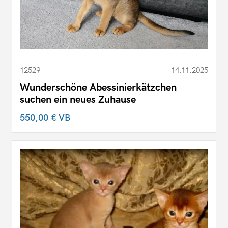
12529
14.11.2025
Wunderschöne Abessinierkätzchen
suchen ein neues Zuhause
550,00 €
VB