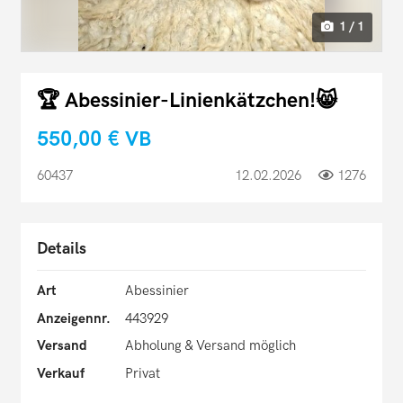
1 / 1
🏆 Abessinier-Linienkätzchen!😸
550,00 €
VB
60437
12.02.2026
1276
Details
Art
Abessinier
Anzeigennr.
443929
Versand
Abholung & Versand möglich
Verkauf
Privat