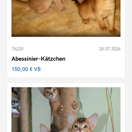
76229
28.07.2026
Abessinier-Kätzchen
150,00 €
VB