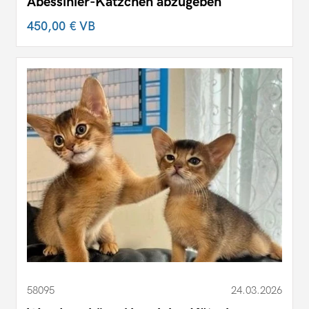
Abessinier-Kätzchen abzugeben
450,00 €
VB
58095
24.03.2026