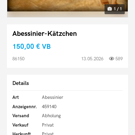
1 / 1
Abessinier-Kätzchen
150,00 €
VB
86150
13.05.2026
589
Details
Art
Abessinier
Anzeigennr.
459140
Versand
Abholung
Verkauf
Privat
Herkunft
Privat