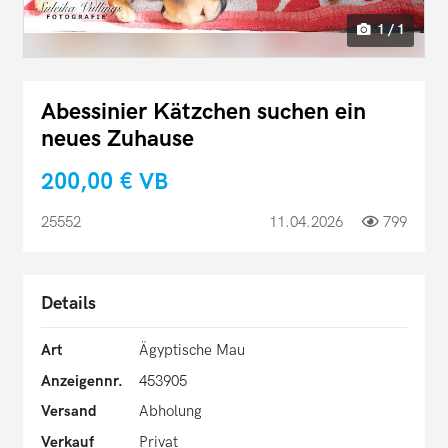
1 / 1
Abessinier Kätzchen suchen ein
neues Zuhause
200,00 €
VB
25552
11.04.2026
799
Details
Art
Ägyptische Mau
Anzeigennr.
453905
Versand
Abholung
Verkauf
Privat