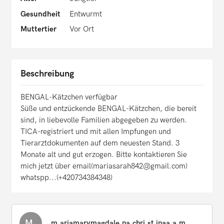
Gesundheit
Entwurmt
Muttertier
Vor Ort
Beschreibung
BENGAL-Kätzchen verfügbar
Süße und entzückende BENGAL-Kätzchen, die bereit
sind, in liebevolle Familien abgegeben zu werden.
TICA-registriert und mit allen Impfungen und
Tierarztdokumenten auf dem neuesten Stand. 3
Monate alt und gut erzogen. Bitte kontaktieren Sie
mich jetzt über email(mariasarah842@gmail.com)
whatspp...(+420734384348)
M.
m.ariamarymagdale.na.chri.st.inaa.a.m