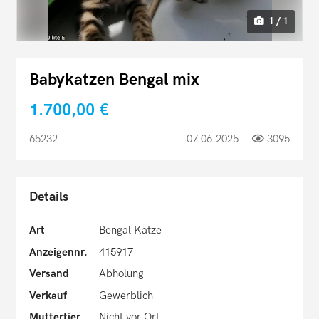
1 / 1
Babykatzen Bengal mix
1.700,00 €
65232
07.06.2025
3095
Details
Art
Bengal Katze
Anzeigennr.
415917
Versand
Abholung
Verkauf
Gewerblich
Muttertier
Nicht vor Ort