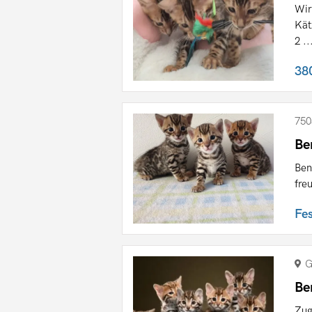
Wir
Kät
2 ..
38
750
Be
Ben
fre
Fe
G
Be
Zug