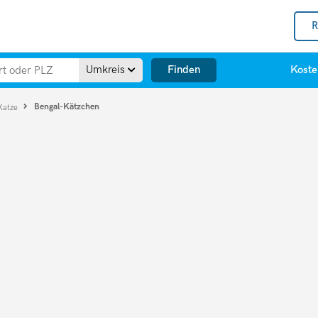
R
Finden
Umkreis
Koste
Bengal-Kätzchen
Katze