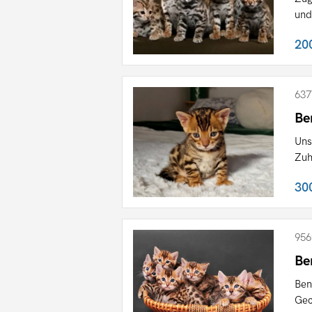
und
20
637
Be
Uns
Zuh
30
956
Be
Ben
Gec