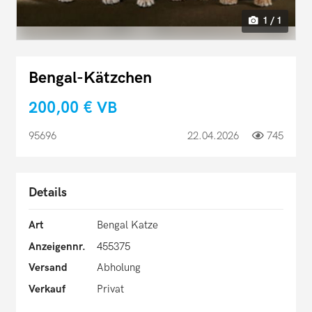
1 / 1
Bengal-Kätzchen
200,00 €
VB
95696
22.04.2026
745
Details
Art
Bengal Katze
Anzeigennr.
455375
Versand
Abholung
Verkauf
Privat