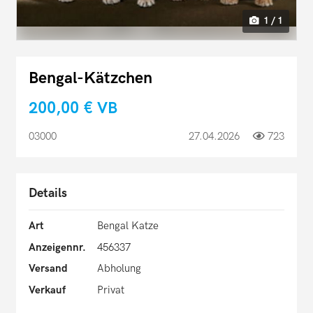
1 / 1
Bengal-Kätzchen
200,00 €
VB
03000
27.04.2026
723
Details
Art
Bengal Katze
Anzeigennr.
456337
Versand
Abholung
Verkauf
Privat