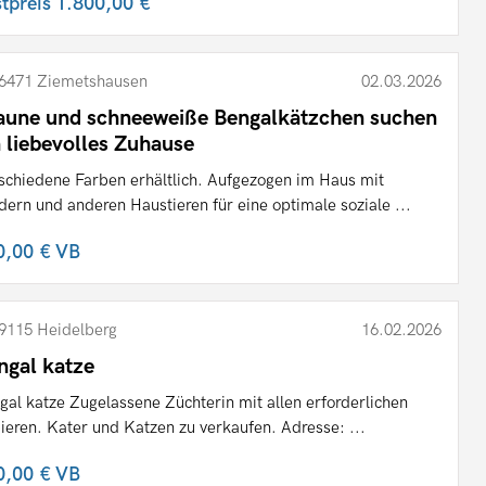
stpreis
1.800,00 €
6471 Ziemetshausen
02.03.2026
aune und schneeweiße Bengalkätzchen suchen
n liebevolles Zuhause
schiedene Farben erhältlich. Aufgezogen im Haus mit
dern und anderen Haustieren für eine optimale soziale ...
0,00 €
VB
9115 Heidelberg
16.02.2026
ngal katze
gal katze Zugelassene Züchterin mit allen erforderlichen
ieren. Kater und Katzen zu verkaufen. Adresse: ...
0,00 €
VB