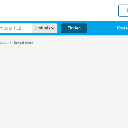
R
Finden
Umkreis
Koste
Bengal katze
Katze