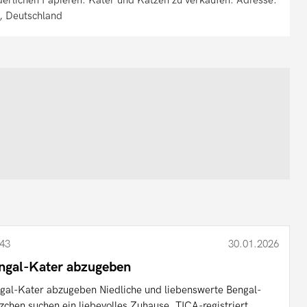
, Deutschland
43
30.01.2026
ngal-Kater abzugeben
gal-Kater abzugeben Niedliche und liebenswerte Bengal-
zchen suchen ein liebevolles Zuhause. TICA-registriert, ...