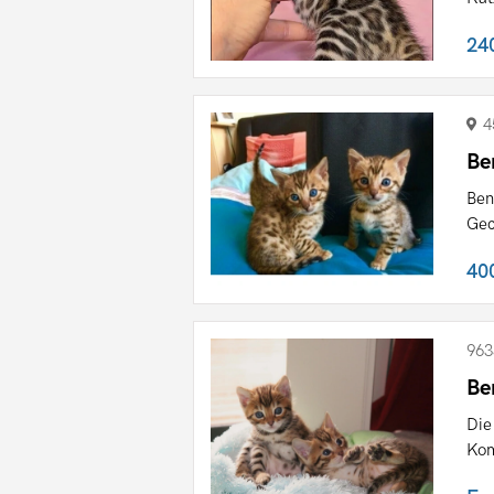
24
4
Be
Ben
Gec
40
963
Be
Die
Kom