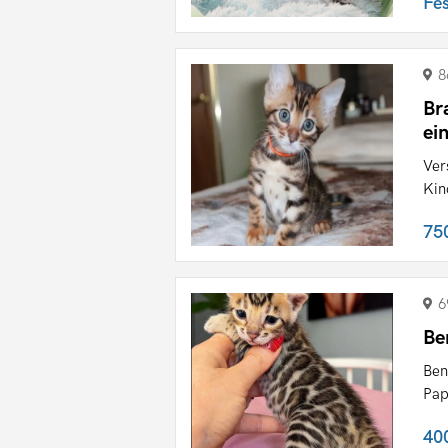
Fe
8
Br
ei
Ver
Kin
75
6
Be
Ben
Pap
40