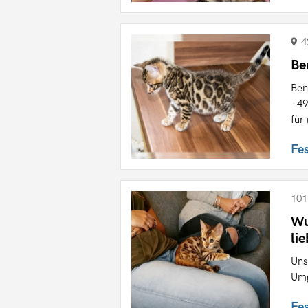
4
Be
Ben
+49
für
Fe
101
Wu
li
Uns
Umg
Fe