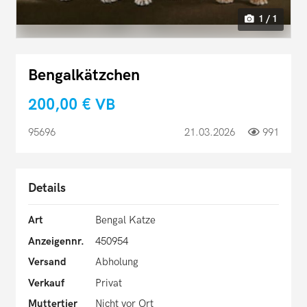
1 / 1
Bengalkätzchen
200,00 €
VB
95696
21.03.2026
991
Details
Art
Bengal Katze
Anzeigennr.
450954
Versand
Abholung
Verkauf
Privat
Muttertier
Nicht vor Ort