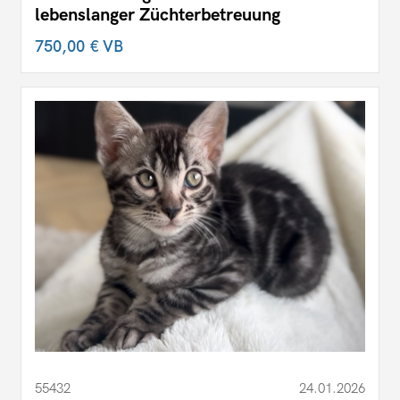
lebenslanger Züchterbetreuung
750,00 €
VB
55432
24.01.2026