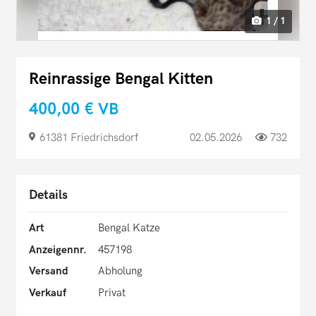
1 / 1
Reinrassige Bengal Kitten
400,00 €
VB
61381 Friedrichsdorf
02.05.2026
732
Details
Art
Bengal Katze
Anzeigennr.
457198
Versand
Abholung
Verkauf
Privat