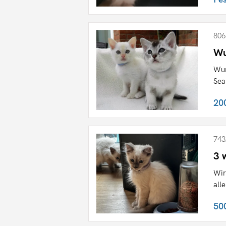
806
Wu
Wun
Sea
20
743
3 
Wir
all
50