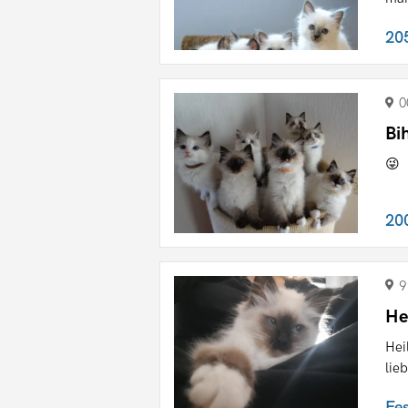
20
0
Bi
😜
20
9
He
Hei
lie
Fe