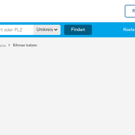
R
Finden
Umkreis
Koste
Bihman katzen
atze