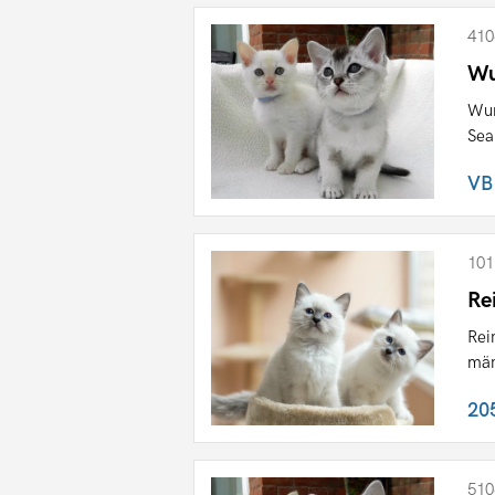
410
Wu
Wun
Sea
VB
101
Re
Rei
män
20
510