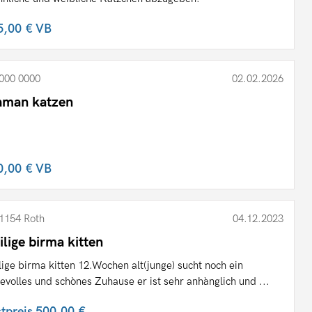
5,00 €
VB
000 0000
02.02.2026
hman katzen
0,00 €
VB
1154 Roth
04.12.2023
ilige birma kitten
lige birma kitten 12.Wochen alt(junge) sucht noch ein
bevolles und schònes Zuhause er ist sehr anhànglich und ...
stpreis
500,00 €