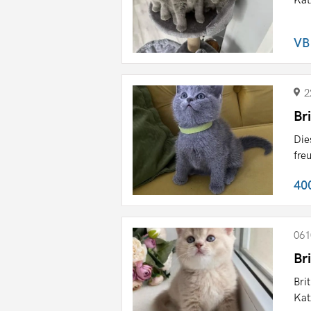
Kät
VB
2
Br
Die
fre
40
061
Br
Bri
Kat