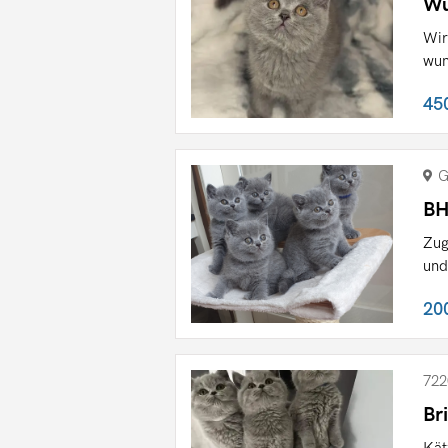
Wu
Wir
wun
45
G
BH
Zug
und
20
722
Br