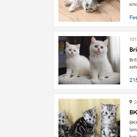
sin
Fe
101
Br
Bri
seh
21
3
BK
BKH
(ei
kus