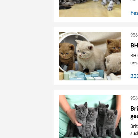
Fe
956
BH
BHK
unse
20
956
Br
ge
Bri
such