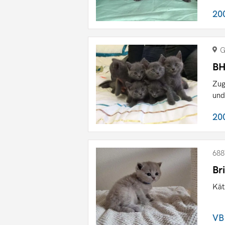
20
G
BH
Zug
und
20
688
Br
Kät
VB