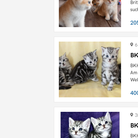
Bri
suc
20
6
BK
BKH
Am 
Wel
40
3
BK
BKH