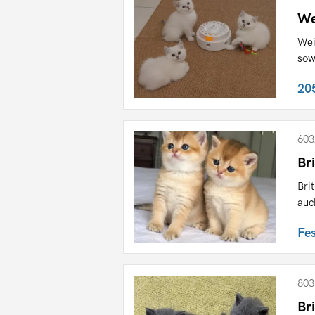
We
Wei
sow
20
603
Br
Bri
auc
Fe
803
Br