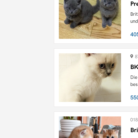
Pr
Bri
und
40
8
BK
Die
bes
55
018
Br