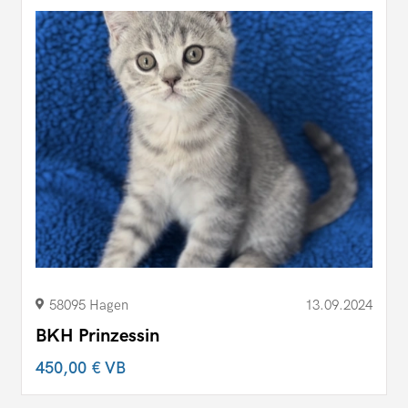
58095 Hagen
13.09.2024
BKH Prinzessin
450,00 €
VB