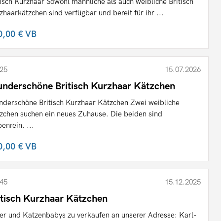
tisch Kurzhaar Sowohl männliche als auch weibliche Britisch
zhaarkätzchen sind verfügbar und bereit für ihr ...
0,00 €
VB
25
15.07.2026
nderschöne Britisch Kurzhaar Kätzchen
derschöne Britisch Kurzhaar Kätzchen Zwei weibliche
zchen suchen ein neues Zuhause. Die beiden sind
benrein. ...
0,00 €
VB
45
15.12.2025
itisch Kurzhaar Kätzchen
er und Katzenbabys zu verkaufen an unserer Adresse: Karl-