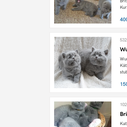
Bri
Kur
40
532
Wu
Wun
Kät
stu
15
102
Br
Kat