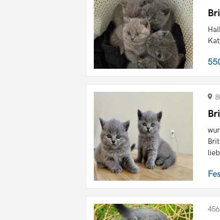
Br
Hal
Kat
55
8
Br
wun
Bri
lieb
Fe
456