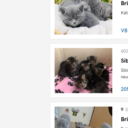
Br
Kät
VB
603
Si
Sib
neu
20
3
Br