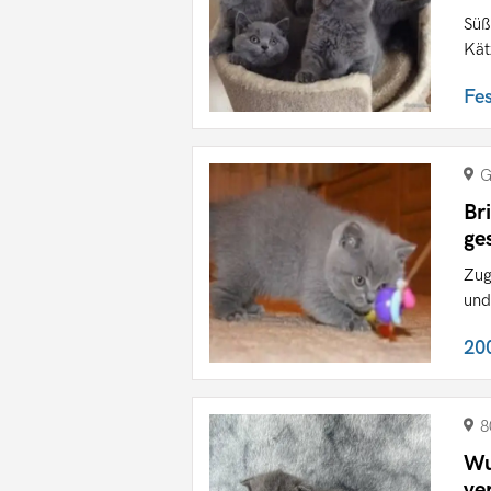
Süß
Kät
Fe
G
Br
ge
Zug
und
20
8
Wu
ve