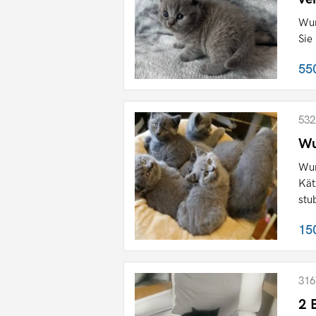
Wun
Sie
55
532
Wu
Wun
Kät
stu
15
316
2 