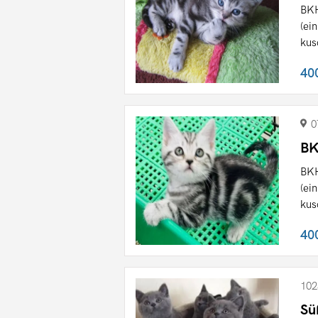
BKH
(ei
kus
40
0
BK
BKH
(ei
kus
40
102
Sü