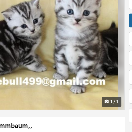
1 / 1
ammbaum,,