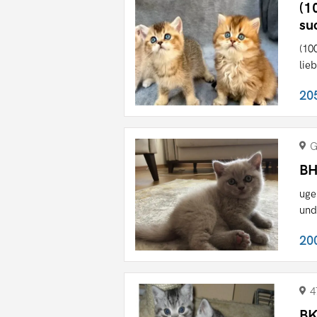
(1
su
(10
lie
20
G
BH
uge
und
20
4
BK