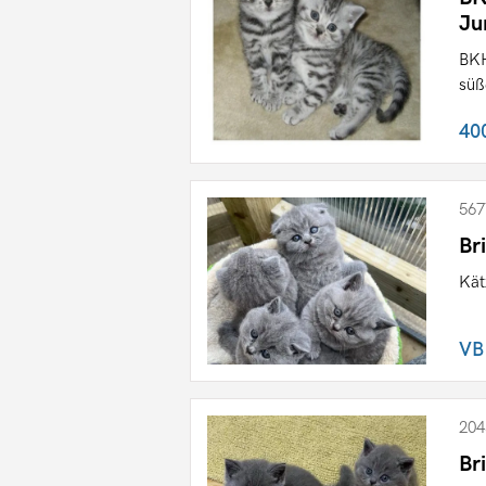
Ju
BKH
süß
40
567
Br
Kät
VB
204
Br