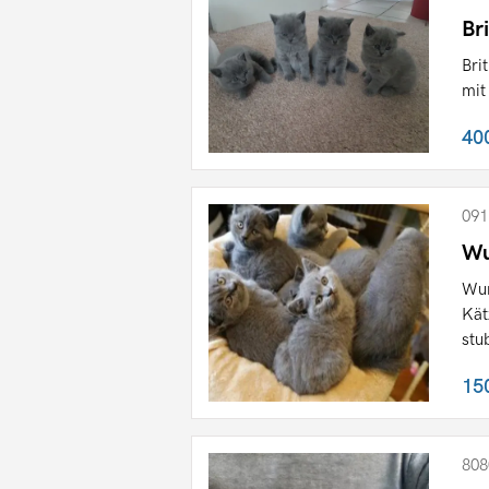
Br
Bri
mit
40
091
Wu
Wun
Kät
stu
15
808