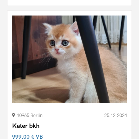
10965 Berlin
25.12.2024
Kater bkh
999,00 €
VB