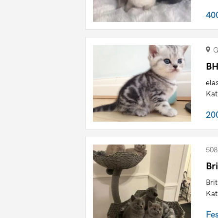
40
G
BH
ela
Kat
20
508
Br
Bri
Kat
Fe