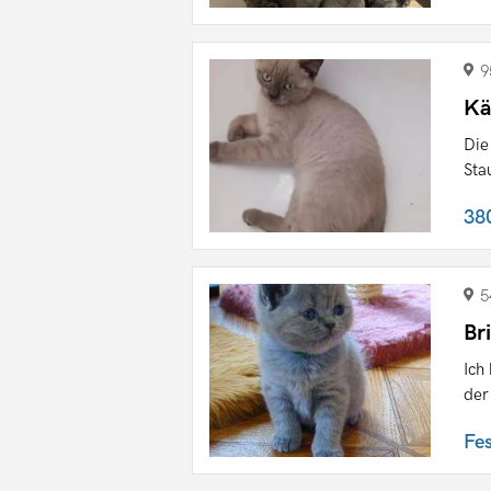
9
Kä
Die
Sta
38
5
Br
Ich
der
Fe