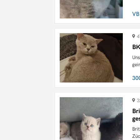
VB
4
BK
Uns
gei
30
3
Br
ge
Bri
Züc