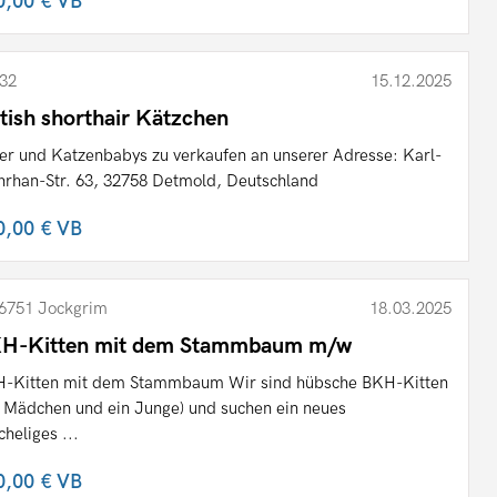
0,00 €
VB
32
15.12.2025
itish shorthair Kätzchen
er und Katzenbabys zu verkaufen an unserer Adresse: Karl-
rhan-Str. 63, 32758 Detmold, Deutschland
0,00 €
VB
6751 Jockgrim
18.03.2025
H-Kitten mit dem Stammbaum m/w
-Kitten mit dem Stammbaum Wir sind hübsche BKH-Kitten
n Mädchen und ein Junge) und suchen ein neues
cheliges ...
0,00 €
VB