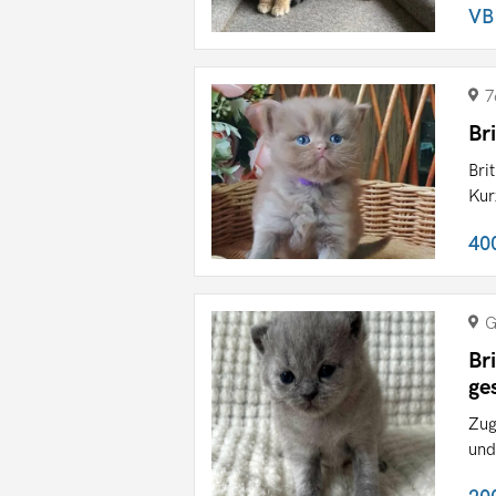
VB
7
Br
Bri
Kur
40
G
Br
ge
Zug
und