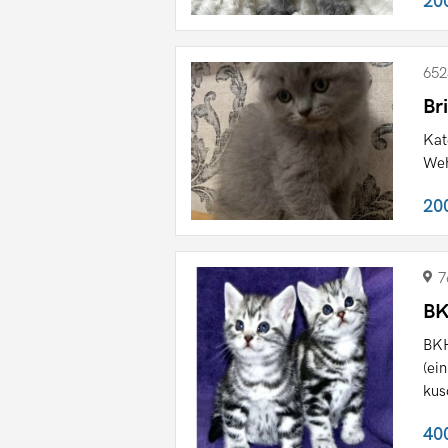
20
652
Br
Kat
Weh
20
7
BK
BKH
(ei
kus
40