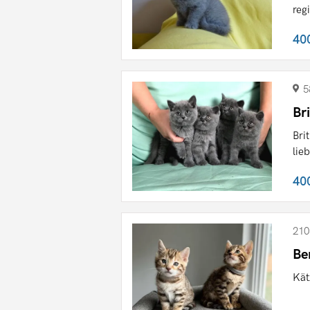
reg
40
5
Br
Bri
lieb
40
210
Be
Kät