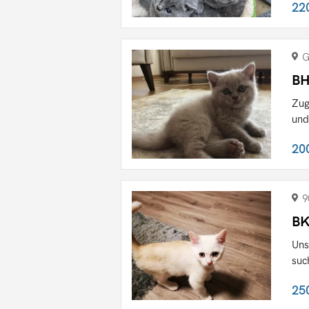
22
G
BH
Zug
und
20
9
BK
Uns
suc
25