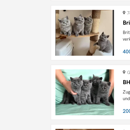
7
Br
Bri
ver
40
G
BH
Zug
und
20