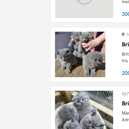
mei
30
1
Br
Bri
Iris
20
567
Br
Män
Adr