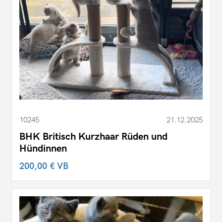
10245
21.12.2025
BHK Britisch Kurzhaar Rüden und
Hündinnen
200,00 €
VB