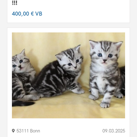
!!!
400,00 €
VB
53111 Bonn
09.03.2025