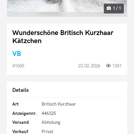
1 / 1
Wunderschöne Britisch Kurzhaar
Kätzchen
VB
41065
23.02.2026
1281
Details
Art
Britisch Kurzhaar
Anzeigennr.
446325
Versand
Abholung
Verkauf
Privat