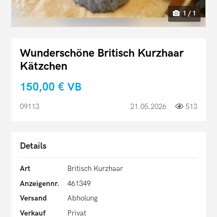
1 / 1
Wunderschöne Britisch Kurzhaar
Kätzchen
150,00 €
VB
09113
21.05.2026
513
Details
Art
Britisch Kurzhaar
Anzeigennr.
461349
Versand
Abholung
Verkauf
Privat