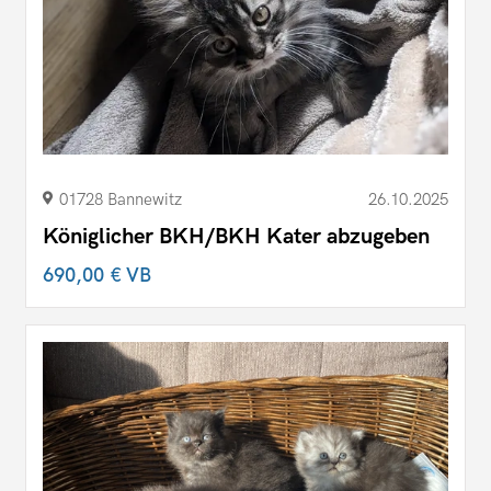
01728 Bannewitz
26.10.2025
Königlicher BKH/BKH Kater abzugeben
690,00 €
VB