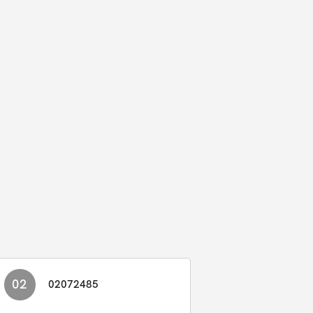
02
02072485