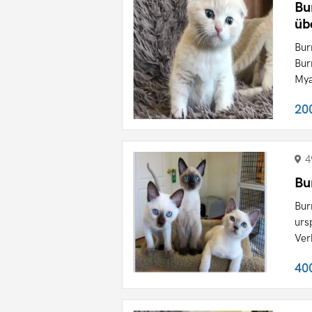
Bu
üb
Bur
Bur
Mya
20
4
Bu
Bur
urs
Ver
40