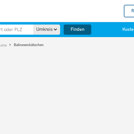
R
Finden
Umkreis
Koste
Balinesenkätzchen
Katze