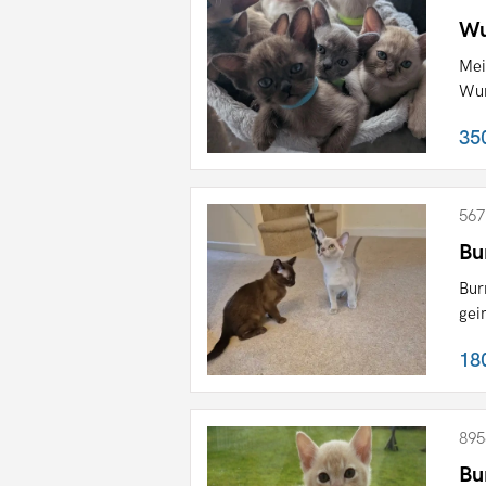
Wu
Mei
Wur
35
567
Bu
Bur
gei
18
895
Bu