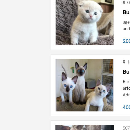
G
Bu
uge
und
20
1
Bu
Bur
erf
Adr
40
507