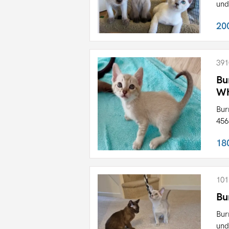
und
20
391
Bu
Wh
Bur
456
18
101
Bu
Bur
und