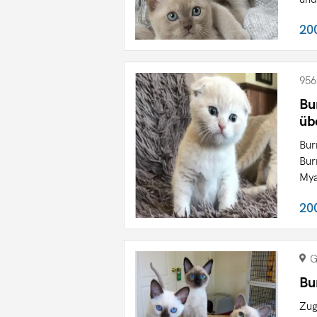
20
956
Bu
üb
Bur
Bur
Mya
20
G
Bu
Zug