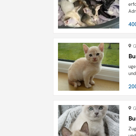
erf
Adr
40
G
Bu
uge
und
20
G
Bu
Zug
und